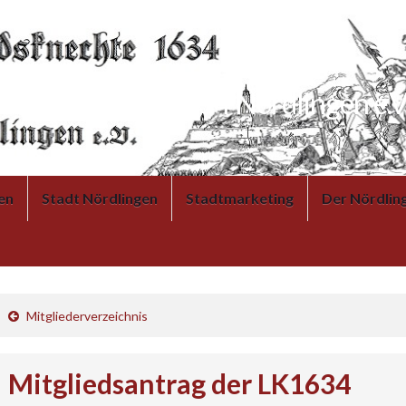
Landsknechte 1634 Nördlingen e.V
en
Stadt Nördlingen
Stadtmarketing
Der Nördlin
Mitgliederverzeichnis
Mitgliedsantrag der LK1634