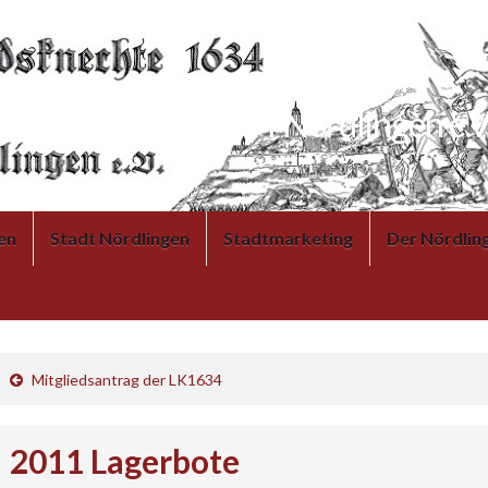
Landsknechte 1634 Nördlingen e.V
en
Stadt Nördlingen
Stadtmarketing
Der Nördlin
Mitgliedsantrag der LK1634
2011 Lagerbote