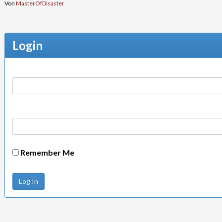
Von
MasterOfDisaster
Login
Remember Me