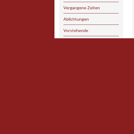
Vergangene Zeiten
Ablichtungen
Vorstehende
Wohlwollende
Wohlgesonnene
Schreibstube
Conzil zu Nördlingen
Suchgrube
Tued Kund
zu Papier gebracht……
Impressum
Datenschutzerklärung