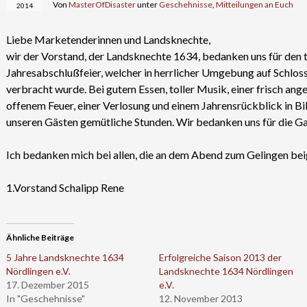
Von
MasterOfDisaster
unter
Geschehnisse
,
Mitteilungen an Euch
2014
Liebe Marketenderinnen und Landsknechte,
wir der Vorstand, der Landsknechte 1634, bedanken uns für den 
Jahresabschlußfeier, welcher in herrlicher Umgebung auf Schloss
verbracht wurde. Bei gutem Essen, toller Musik, einer frisch a
offenem Feuer, einer Verlosung und einem Jahrensrückblick in Bi
unseren Gästen gemütliche Stunden. Wir bedanken uns für die G
Ich bedanken mich bei allen, die an dem Abend zum Gelingen be
1.Vorstand Schalipp Rene
Ähnliche Beiträge
5 Jahre Landsknechte 1634
Erfolgreiche Saison 2013 der
Nördlingen e.V.
Landsknechte 1634 Nördlingen
17. Dezember 2015
e.V.
In "Geschehnisse"
12. November 2013