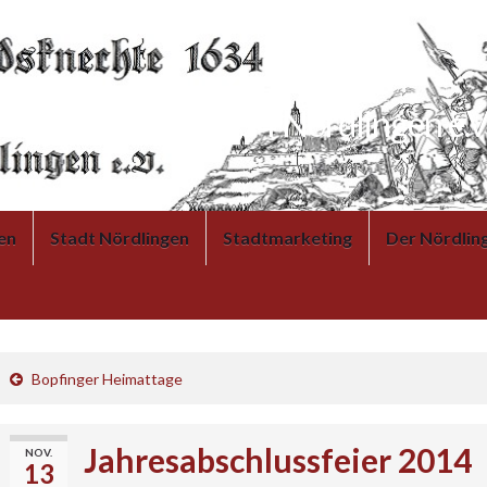
Landsknechte 1634 Nördlingen e.V
en
Stadt Nördlingen
Stadtmarketing
Der Nördlin
Bopfinger Heimattage
Jahresabschlussfeier 2014
NOV.
13