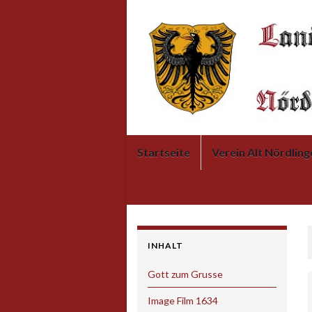
Startseite
Verein Alt Nördling
INHALT
Gott zum Grusse
Image Film 1634