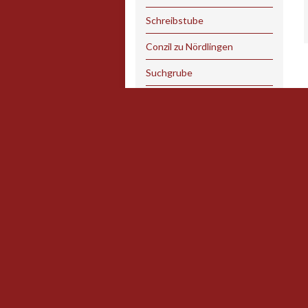
Schreibstube
Conzil zu Nördlingen
Suchgrube
Tued Kund
zu Papier gebracht……
Impressum
Datenschutzerklärung
INTERNER BEREICH
ANNO DOMINI