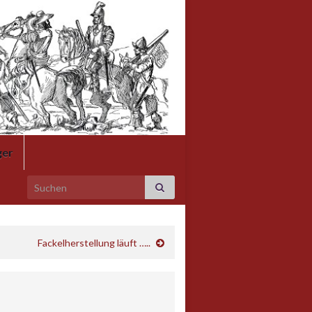
.
ger
Search for:
Fackelherstellung läuft …..