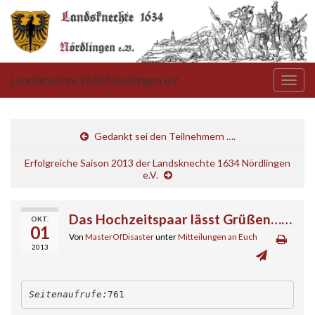
Landsknechte 1634 Nördlingen e.V.
Navi
umsc
Gedankt sei den Teilnehmern ….
Erfolgreiche Saison 2013 der Landsknechte 1634 Nördlingen
e.V.
Das Hochzeitspaar lässt Grüßen……
OKT.
01
Von
MasterOfDisaster
unter
Mitteilungen an Euch
2013
Seitenaufrufe:
761