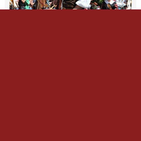
Bild 1 von 1
Bildquelle: Schwäbische Post
weitere Infos unter:
http://www.ipfmess.de
Ähnliche Beiträge
Wichtige Mitteilung!
Landsknechte 1634 „auf
30. Mai 2012
Lager“ in Neresheim
In "Mitteilungen an Euch"
(+Video)