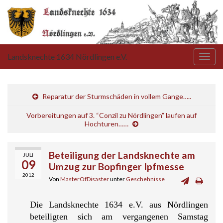
Landsknechte 1634 Nördlingen e.V.
Navi
umsc
Reparatur der Sturmschäden in vollem Gange…..
Vorbereitungen auf 3. “Conzil zu Nördlingen” laufen auf
Hochturen……
Beteiligung der Landsknechte am
JULI
09
Umzug zur Bopfinger Ipfmesse
2012
Von
MasterOfDisaster
unter
Geschehnisse
Die Landsknechte 1634 e.V. aus Nördlingen
beteiligten sich am vergangenen Samstag